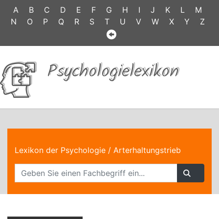
A
B
C
D
E
F
G
H
I
J
K
L
M
N
O
P
Q
R
S
T
U
V
W
X
Y
Z
Psychologielexikon
Lexikon der Psychologie
/ Arterhaltungstrieb