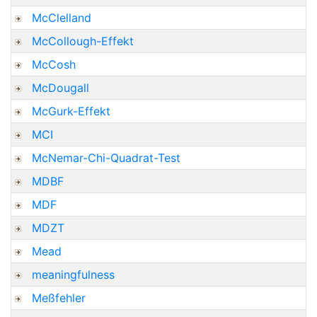
McClelland
McCollough-Effekt
McCosh
McDougall
McGurk-Effekt
MCI
McNemar-Chi-Quadrat-Test
MDBF
MDF
MDZT
Mead
meaningfulness
Meßfehler