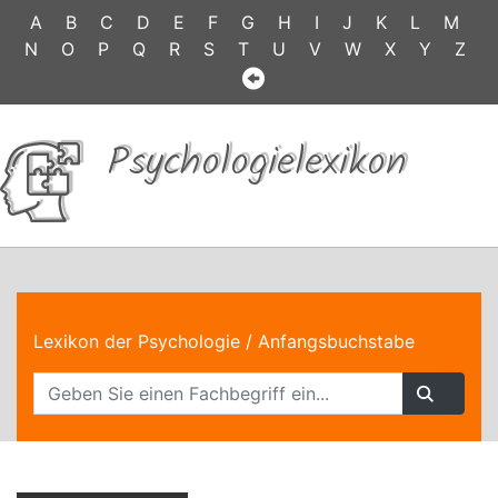
A
B
C
D
E
F
G
H
I
J
K
L
M
N
O
P
Q
R
S
T
U
V
W
X
Y
Z
Psychologielexikon
Lexikon der Psychologie
/ Anfangsbuchstabe