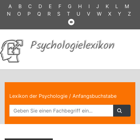
A
B
C
D
E
F
G
H
I
J
K
L
M
N
O
P
Q
R
S
T
U
V
W
X
Y
Z
Psychologielexikon
Lexikon der Psychologie
/ Anfangsbuchstabe