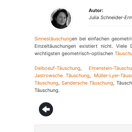
Autor:
Julia Schneider-Er
Sinnestäuschung
en bei einfachen geometris
Einzeltäuschungen existiert nicht. Viele
wichtigsten geometrisch-optischen
Täusch
Delboeuf-Täuschung
,
Ehrenstein-Täusch
Jastrowsche Täuschung
,
Müller-Lyer-Täu
Täuschung
,
Sandersche Täuschung
, Täusc
Täuschung.