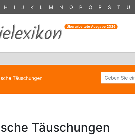
H
I
J
K
L
M
N
O
P
Q
R
S
T
U
ielexikon
Überarbeitete Ausgabe
2026
ische Täuschungen
ische Täuschungen