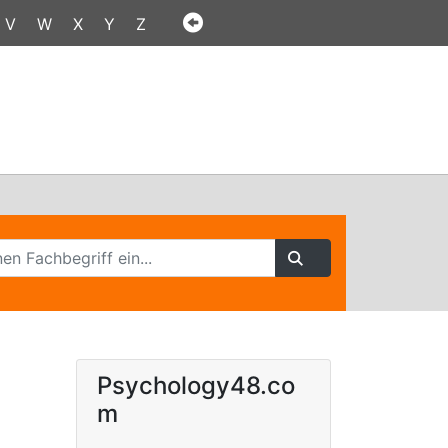
V
W
X
Y
Z
Psychology48.co
m