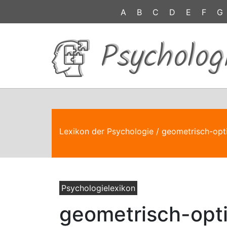
A
B
C
D
E
F
G
Psycholog
Lexikon der Psychologie
/ geometrisch-opt
Psychologielexikon
geometrisch-opt