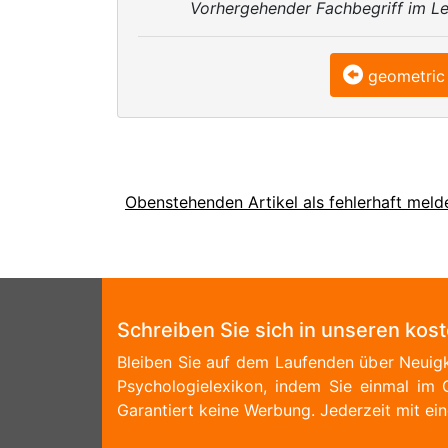
Vorhergehender Fachbegriff im Le
geometric
Obenstehenden Artikel als fehlerhaft meld
Schreiben Sie sich in unseren kos
Bleiben Sie auf dem Laufenden über Neuigk
Psychologielexikon, indem Sie einmal im 
Garantiert keine Werbung. Jederzeit mit ein