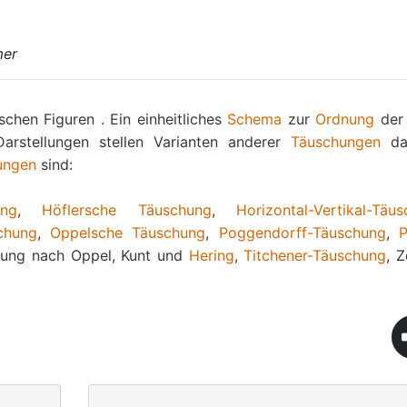
mer
chen Figuren . Ein einheitliches
Schema
zur
Ordnung
der 
 Darstellungen stellen Varianten anderer
Täuschungen
dar
ungen
sind:
ung
,
Höflersche Täuschung
,
Horizontal-Vertikal-Täu
schung
,
Oppelsche Täuschung
,
Poggendorff-Täuschung
,
hung nach Oppel, Kunt und
Hering
,
Titchener-Täuschung
, Z