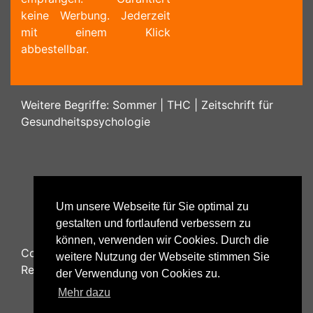
keine Werbung. Jederzeit
mit einem Klick
abbestellbar.
Weitere Begriffe:
Sommer
|
THC
|
Zeitschrift für
Gesundheitspsychologie
Um unsere Webseite für Sie optimal zu
gestalten und fortlaufend verbessern zu
können, verwenden wir Cookies. Durch die
Copyright ©
2026
Psychology48.com - All Rights
weitere Nutzung der Webseite stimmen Sie
Reserved.
der Verwendung von Cookies zu.
Mehr dazu