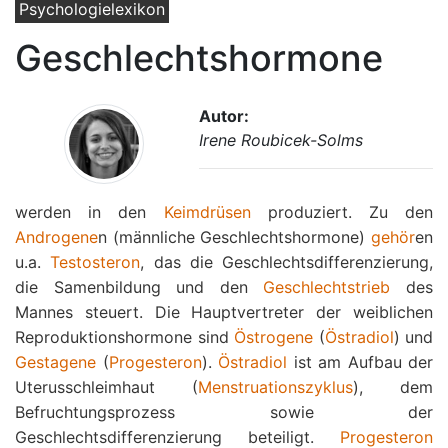
Psychologielexikon
Geschlechtshormone
Autor:
Irene Roubicek-Solms
werden in den
Keimdrüsen
produziert. Zu den
Androgene
n (männliche Geschlechtshormone)
gehör
en
u.a.
Testosteron
, das die Geschlechtsdifferenzierung,
die Samenbildung und den
Geschlechtstrieb
des
Mannes steuert. Die Hauptvertreter der weiblichen
Reproduktionshormone sind
Östrogene
(
Östradiol
) und
Gestagene
(
Progesteron
).
Östradiol
ist am Aufbau der
Uterusschleimhaut (
Menstruationszyklus
), dem
Befruchtungsprozess sowie der
Geschlechtsdifferenzierung beteiligt.
Progesteron