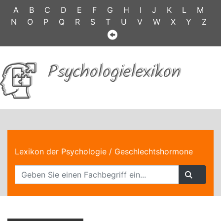
A
B
C
D
E
F
G
H
I
J
K
L
M
N
O
P
Q
R
S
T
U
V
W
X
Y
Z
Psychologielexikon
Lexikon der Psychologie
/ Geschlechtshormone