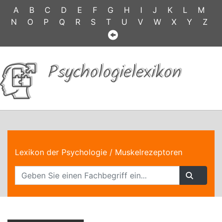
A
B
C
D
E
F
G
H
I
J
K
L
M
N
O
P
Q
R
S
T
U
V
W
X
Y
Z
Psychologielexikon
Lexikon der Psychologie
/ Muskelrezeptoren