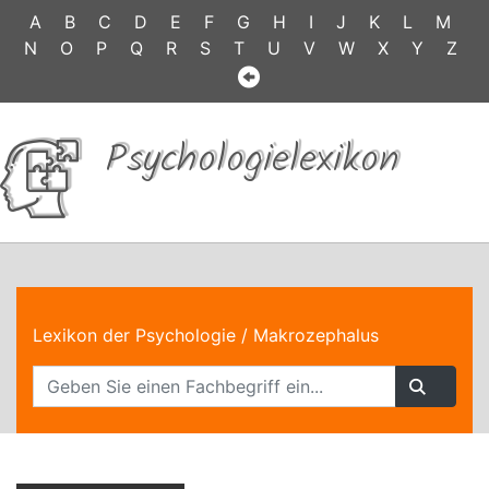
A
B
C
D
E
F
G
H
I
J
K
L
M
N
O
P
Q
R
S
T
U
V
W
X
Y
Z
Psychologielexikon
Lexikon der Psychologie
/ Makrozephalus