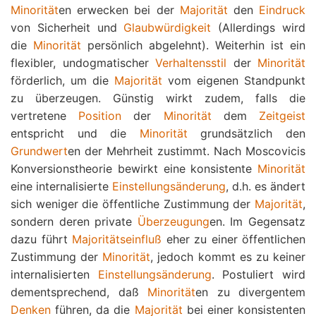
Minorität
en erwecken bei der
Majorität
den
Eindruck
von Sicherheit und
Glaubwürdigkeit
(Allerdings wird
die
Minorität
persönlich abgelehnt). Weiterhin ist ein
flexibler, undogmatischer
Verhaltensstil
der
Minorität
förderlich, um die
Majorität
vom eigenen Standpunkt
zu überzeugen. Günstig wirkt zudem, falls die
vertretene
Position
der
Minorität
dem
Zeitgeist
entspricht und die
Minorität
grundsätzlich den
Grundwert
en der Mehrheit zustimmt. Nach Moscovicis
Konversionstheorie bewirkt eine konsistente
Minorität
eine internalisierte
Einstellungsänderung
, d.h. es ändert
sich weniger die öffentliche Zustimmung der
Majorität
,
sondern deren private
Überzeugung
en. Im Gegensatz
dazu führt
Majoritätseinfluß
eher zu einer öffentlichen
Zustimmung der
Minorität
, jedoch kommt es zu keiner
internalisierten
Einstellungsänderung
. Postuliert wird
dementsprechend, daß
Minorität
en zu divergentem
Denken
führen, da die
Majorität
bei einer konsistenten