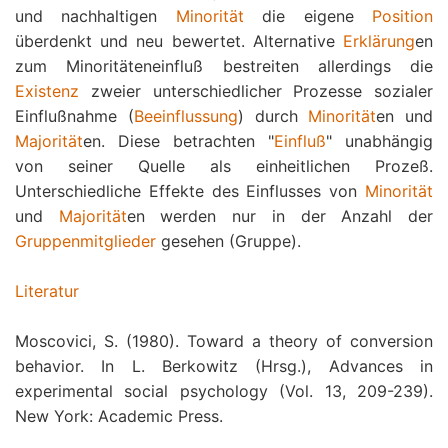
und nachhaltigen
Minorität
die eigene
Position
überdenkt und neu bewertet. Alternative
Erklärung
en
zum Minoritäteneinfluß bestreiten allerdings die
Existenz
zweier unterschiedlicher Prozesse sozialer
Einflußnahme (
Beeinflussung
) durch
Minorität
en und
Majorität
en. Diese betrachten "
Einfluß
" unabhängig
von seiner Quelle als einheitlichen Prozeß.
Unterschiedliche Effekte des Einflusses von
Minorität
und
Majorität
en werden nur in der Anzahl der
Gruppenmitglieder
gesehen (Gruppe).
Literatur
Moscovici, S. (1980). Toward a theory of conversion
behavior. In L. Berkowitz (Hrsg.), Advances in
experimental social psychology (Vol. 13, 209-239).
New York: Academic Press.