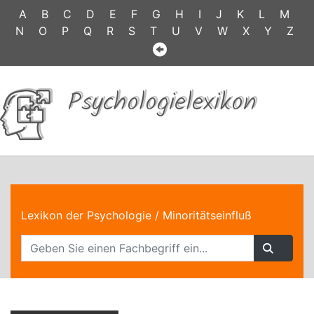
A
B
C
D
E
F
G
H
I
J
K
L
M
N
O
P
Q
R
S
T
U
V
W
X
Y
Z
Psychologielexikon
Lexikon der Psychologie
/ Minoritätseinfluß