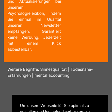
und Aktualisierungen bei
unserem
Psychologielexikon, indem
Sie einmal im Quartal
unseren Newsletter
empfangen. Garantiert
keine Werbung. Jederzeit
mit einem Klick
abbestellbar.
Weitere Begriffe:
Sinnesqualität
|
Todesnähe-
Erfahrungen
|
mental accounting
Um unsere Webseite für Sie optimal zu
gestalten und fortlaufend verbessern zu