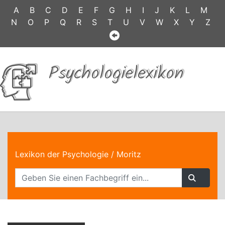
A
B
C
D
E
F
G
H
I
J
K
L
M
N
O
P
Q
R
S
T
U
V
W
X
Y
Z
Psychologielexikon
Lexikon der Psychologie
/ Moritz