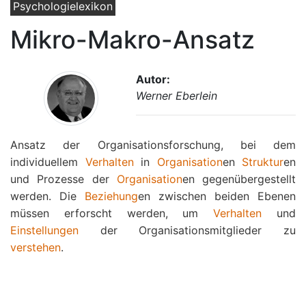
Psychologielexikon
Mikro-Makro-Ansatz
Autor:
Werner Eberlein
Ansatz der Organisationsforschung, bei dem
individuellem
Verhalten
in
Organisation
en
Struktur
en
und Prozesse der
Organisation
en gegenübergestellt
werden. Die
Beziehung
en zwischen beiden Ebenen
müssen erforscht werden, um
Verhalten
und
Einstellungen
der Organisationsmitglieder zu
verstehen
.