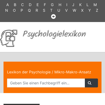
A
B
C
D
E
F
G
H
I
J
K
L
M
N
O
P
Q
R
S
T
U
V
W
X
Y
Z
Psychologielexikon
Lexikon der Psychologie
/ Mikro-Makro-Ansatz