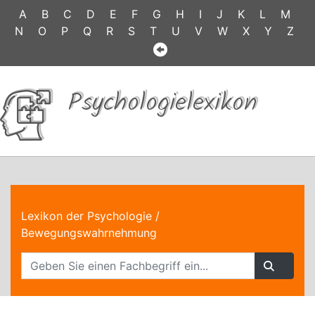
A
B
C
D
E
F
G
H
I
J
K
L
M
N
O
P
Q
R
S
T
U
V
W
X
Y
Z
Psychologielexikon
Lexikon der Psychologie
/
Bewegungswahrnehmung