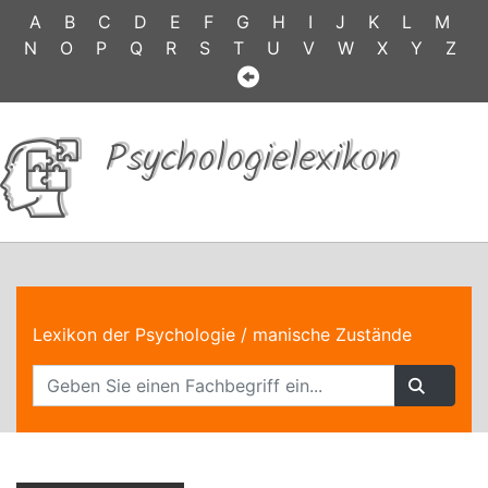
A
B
C
D
E
F
G
H
I
J
K
L
M
N
O
P
Q
R
S
T
U
V
W
X
Y
Z
Psychologielexikon
Lexikon der Psychologie
/ manische Zustände