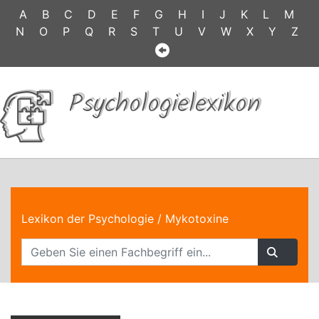
A
B
C
D
E
F
G
H
I
J
K
L
M
N
O
P
Q
R
S
T
U
V
W
X
Y
Z
Psychologielexikon
Lexikon der Psychologie
/ Mykotoxine