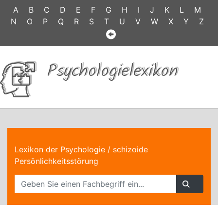
A
B
C
D
E
F
G
H
I
J
K
L
M
N
O
P
Q
R
S
T
U
V
W
X
Y
Z
Psychologielexikon
Lexikon der Psychologie
/ schizoide
Persönlichkeitsstörung