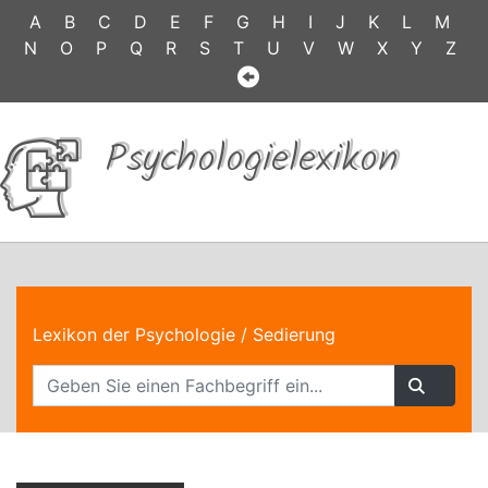
A
B
C
D
E
F
G
H
I
J
K
L
M
N
O
P
Q
R
S
T
U
V
W
X
Y
Z
Psychologielexikon
Lexikon der Psychologie
/ Sedierung