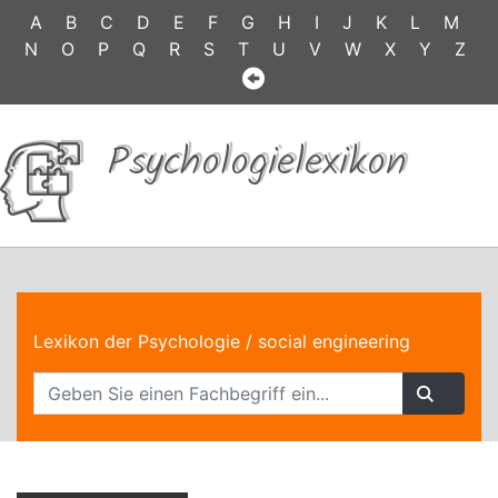
A
B
C
D
E
F
G
H
I
J
K
L
M
N
O
P
Q
R
S
T
U
V
W
X
Y
Z
Psychologielexikon
Lexikon der Psychologie
/ social engineering