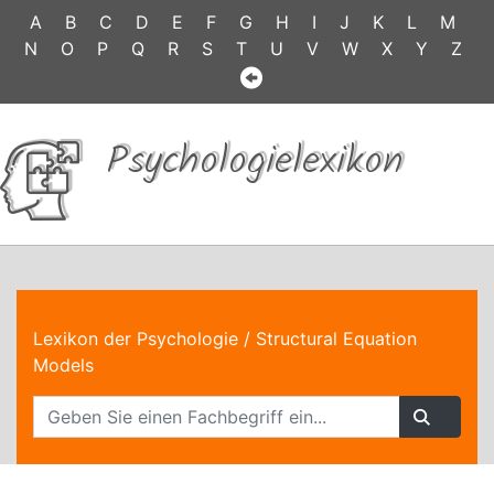
A
B
C
D
E
F
G
H
I
J
K
L
M
N
O
P
Q
R
S
T
U
V
W
X
Y
Z
Psychologielexikon
Lexikon der Psychologie
/ Structural Equation
Models