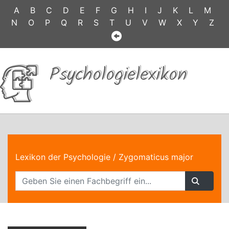
A
B
C
D
E
F
G
H
I
J
K
L
M
N
O
P
Q
R
S
T
U
V
W
X
Y
Z
Psychologielexikon
Lexikon der Psychologie
/ Zygomaticus major