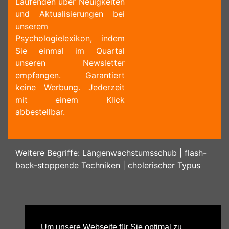
Laufenden über Neuigkeiten
und Aktualisierungen bei
unserem
Psychologielexikon, indem
Sie einmal im Quartal
unseren Newsletter
empfangen. Garantiert
keine Werbung. Jederzeit
mit einem Klick
abbestellbar.
Weitere Begriffe:
Längenwachstumsschub
|
flash-
back-stoppende Techniken
|
cholerischer Typus
Um unsere Webseite für Sie optimal zu