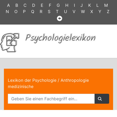
A
B
C
D
E
F
G
H
I
J
K
L
M
N
O
P
Q
R
S
T
U
V
W
X
Y
Z
Psychologielexikon
Lexikon der Psychologie
/ Anthropologie
medizinische