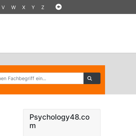
V
W
X
Y
Z
Psychology48.co
m