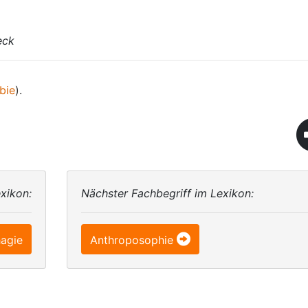
eck
bie
).
xikon:
Nächster Fachbegriff im Lexikon:
agie
Anthroposophie