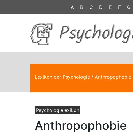
A
B
C
D
E
F
G
Psycholog
Lexikon der Psychologie
/ Anthropophobie
Psychologielexikon
Anthropophobie