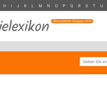
H
I
J
K
L
M
N
O
P
Q
R
S
T
U
ielexikon
Überarbeitete Ausgabe
2026