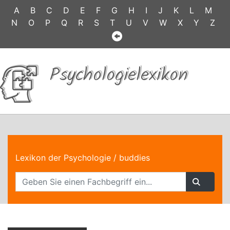
A
B
C
D
E
F
G
H
I
J
K
L
M
N
O
P
Q
R
S
T
U
V
W
X
Y
Z
Psychologielexikon
Lexikon der Psychologie
/ buddies