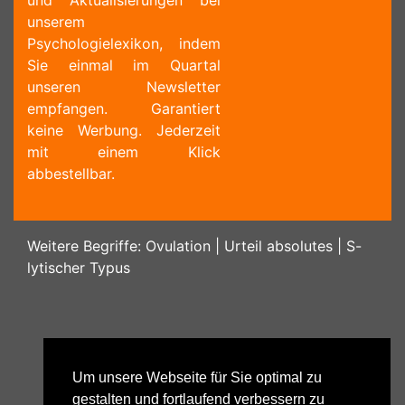
und Aktualisierungen bei
unserem
Psychologielexikon, indem
Sie einmal im Quartal
unseren Newsletter
empfangen. Garantiert
keine Werbung. Jederzeit
mit einem Klick
abbestellbar.
Weitere Begriffe:
Ovulation
|
Urteil absolutes
|
S-
lytischer Typus
Um unsere Webseite für Sie optimal zu
gestalten und fortlaufend verbessern zu