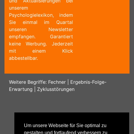
und Aktualisierungen bei
unserem
Psychologielexikon, indem
Sie einmal im Quartal
unseren Newsletter
empfangen. Garantiert
keine Werbung. Jederzeit
mit einem Klick
abbestellbar.
Weitere Begriffe:
Fechner
|
Ergebnis-Folge-
Erwartung
|
Zyklusstörungen
Um unsere Webseite für Sie optimal zu
gestalten und fortlaufend verbessern zu