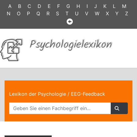
A
B
C
D
E
F
G
H
I
J
K
L
M
N
O
P
Q
R
S
T
U
V
W
X
Y
Z
Psychologielexikon
Lexikon der Psychologie
/ EEG-Feedback