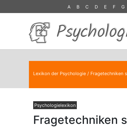
A
B
C
D
E
F
G
Psycholog
Lexikon der Psychologie
/ Fragetechniken 
Psychologielexikon
Fragetechniken 