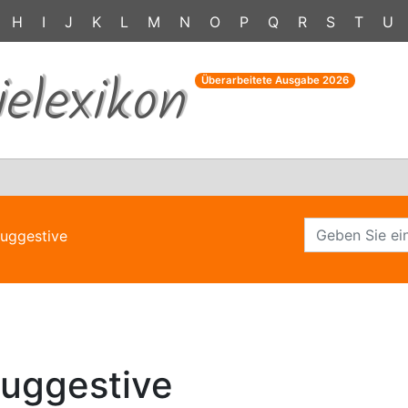
H
I
J
K
L
M
N
O
P
Q
R
S
T
U
ielexikon
Überarbeitete Ausgabe
2026
suggestive
suggestive