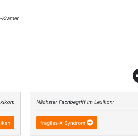
n-Kramer
xikon:
Nächster Fachbegriff im Lexikon:
iken
fragiles-X-Syndrom