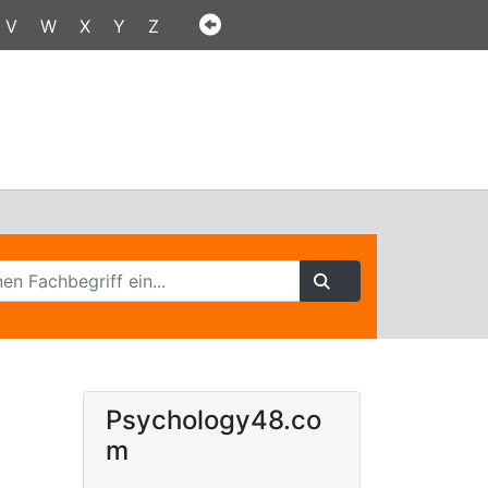
V
W
X
Y
Z
Psychology48.co
m