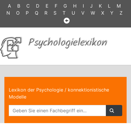
A
B
C
D
E
F
G
H
I
J
K
L
M
N
O
P
Q
R
S
T
U
V
W
X
Y
Z
Psychologielexikon
Lexikon der Psychologie
/ konnektionistische
Modelle