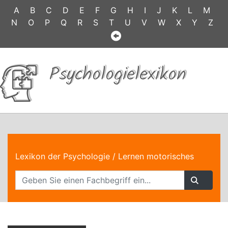
A
B
C
D
E
F
G
H
I
J
K
L
M
N
O
P
Q
R
S
T
U
V
W
X
Y
Z
Psychologielexikon
Lexikon der Psychologie
/ Lernen motorisches