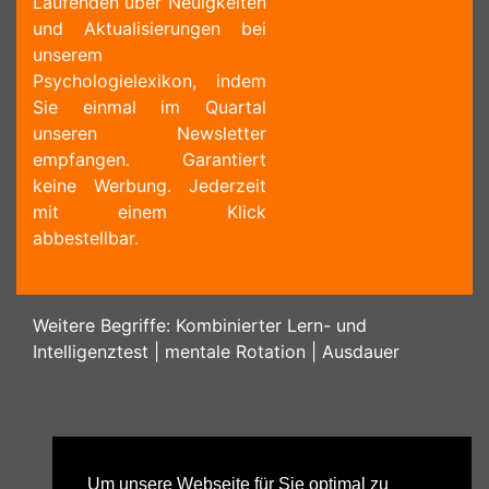
Laufenden über Neuigkeiten
und Aktualisierungen bei
unserem
Psychologielexikon, indem
Sie einmal im Quartal
unseren Newsletter
empfangen. Garantiert
keine Werbung. Jederzeit
mit einem Klick
abbestellbar.
Weitere Begriffe:
Kombinierter Lern- und
Intelligenztest
|
mentale Rotation
|
Ausdauer
Um unsere Webseite für Sie optimal zu