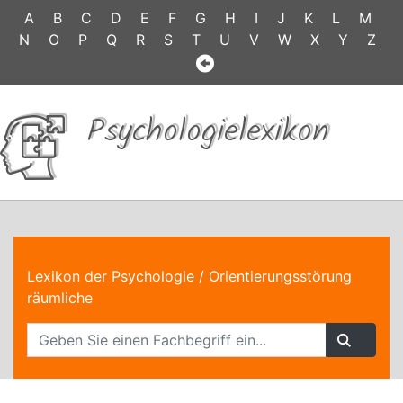
A
B
C
D
E
F
G
H
I
J
K
L
M
N
O
P
Q
R
S
T
U
V
W
X
Y
Z
Psychologielexikon
Lexikon der Psychologie
/ Orientierungsstörung
räumliche