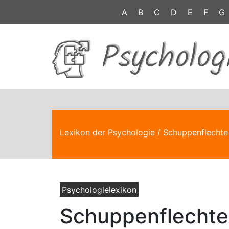
A
B
C
D
E
F
G
Psycholog
Lexikon der Psychologie
/ Schuppenflechte
Psychologielexikon
Schuppenflechte