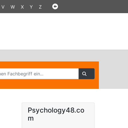
V
W
X
Y
Z
Psychology48.co
m