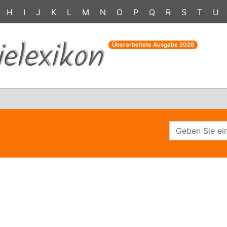
H
I
J
K
L
M
N
O
P
Q
R
S
T
U
ielexikon
Überarbeitete Ausgabe
2026