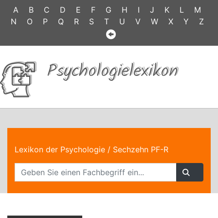
A
B
C
D
E
F
G
H
I
J
K
L
M
N
O
P
Q
R
S
T
U
V
W
X
Y
Z
Psychologielexikon
Lexikon der Psychologie
/ Sechzehn PF-R