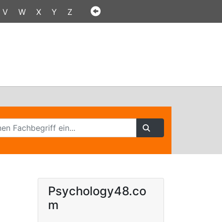
V
W
X
Y
Z
Psychology48.co
m