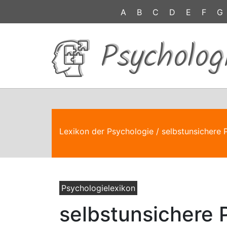
A
B
C
D
E
F
G
Psycholog
Lexikon der Psychologie
/ selbstunsichere 
Psychologielexikon
selbstunsichere 