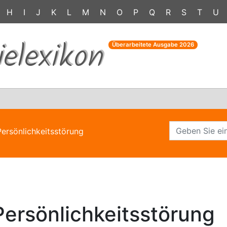
H
I
J
K
L
M
N
O
P
Q
R
S
T
U
ielexikon
Überarbeitete Ausgabe
2026
Persönlichkeitsstörung
Persönlichkeitsstörung