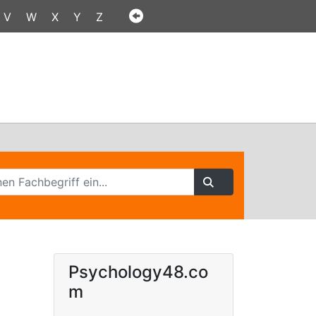
V
W
X
Y
Z
Psychology48.co
m