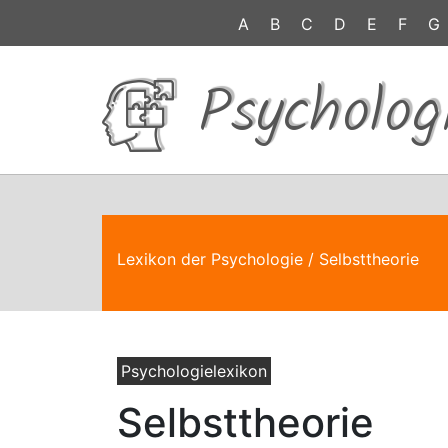
A
B
C
D
E
F
G
Psycholog
Lexikon der Psychologie
/ Selbsttheorie
Psychologielexikon
Selbsttheorie