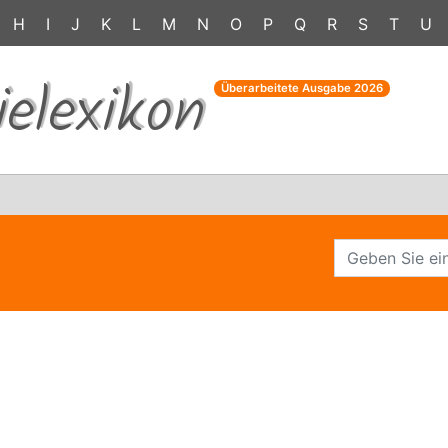
H
I
J
K
L
M
N
O
P
Q
R
S
T
U
ielexikon
Überarbeitete Ausgabe
2026