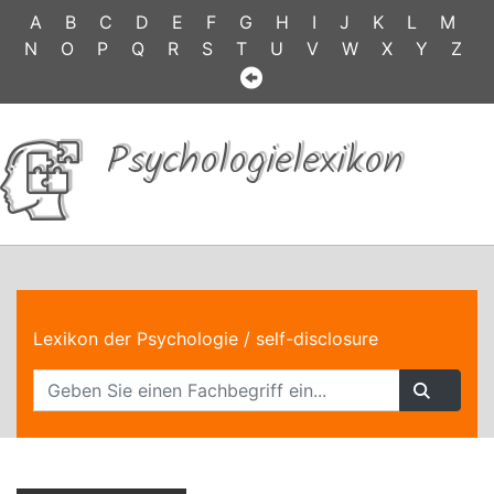
A
B
C
D
E
F
G
H
I
J
K
L
M
N
O
P
Q
R
S
T
U
V
W
X
Y
Z
Psychologielexikon
Lexikon der Psychologie
/ self-disclosure