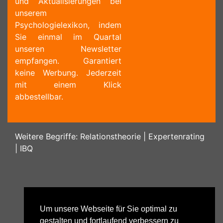
und Aktualisierungen bei
unserem
Psychologielexikon, indem
Sie einmal im Quartal
unseren Newsletter
empfangen. Garantiert
keine Werbung. Jederzeit
mit einem Klick
abbestellbar.
Weitere Begriffe:
Relationstheorie
|
Expertenrating
|
IBQ
Um unsere Webseite für Sie optimal zu
gestalten und fortlaufend verbessern zu