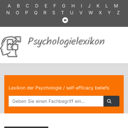
A
B
C
D
E
F
G
H
I
J
K
L
M
N
O
P
Q
R
S
T
U
V
W
X
Y
Z
Psychologielexikon
Lexikon der Psychologie
/ self-efficacy beliefs