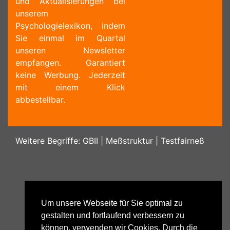
und Aktualisierungen bei
unserem
Psychologielexikon, indem
Sie einmal im Quartal
unseren Newsletter
empfangen. Garantiert
keine Werbung. Jederzeit
mit einem Klick
abbestellbar.
Weitere Begriffe:
GBII
|
Meßstruktur
|
Testfairneß
Um unsere Webseite für Sie optimal zu
gestalten und fortlaufend verbessern zu
können, verwenden wir Cookies. Durch die