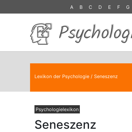
A
B
C
D
E
F
G
Psycholog
Lexikon der Psychologie
/ Seneszenz
Psychologielexikon
Seneszenz