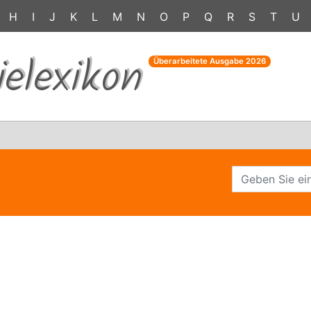
H
I
J
K
L
M
N
O
P
Q
R
S
T
U
ielexikon
Überarbeitete Ausgabe
2026