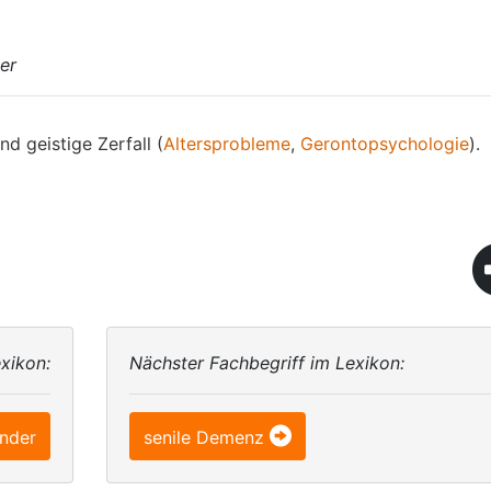
er
d geistige Zerfall (
Altersprobleme
,
Gerontopsychologie
).
xikon:
Nächster Fachbegriff im Lexikon:
nder
senile Demenz