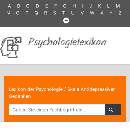
A
B
C
D
E
F
G
H
I
J
K
L
M
N
O
P
Q
R
S
T
U
V
W
X
Y
Z
Psychologielexikon
Lexikon der Psychologie
/ Skala Antidepressiver
Gedanken