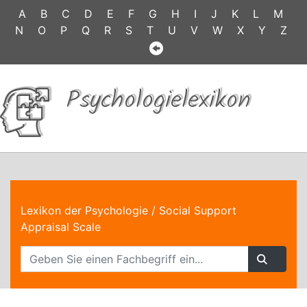
A
B
C
D
E
F
G
H
I
J
K
L
M
N
O
P
Q
R
S
T
U
V
W
X
Y
Z
Psychologielexikon
Lexikon der Psychologie
/ Social Support
Appraisal Scale