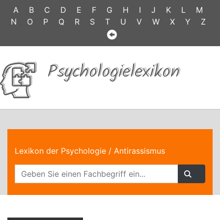
A
B
C
D
E
F
G
H
I
J
K
L
M
N
O
P
Q
R
S
T
U
V
W
X
Y
Z
Psychologielexikon
Lexikon der Psychologie
/ Antirassismus