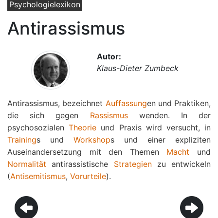
Psychologielexikon
Antirassismus
Autor:
Klaus-Dieter Zumbeck
Antirassismus, bezeichnet
Auffassung
en und Praktiken,
die sich gegen
Rassismus
wenden. In der
psychosozialen
Theorie
und Praxis wird versucht, in
Training
s und
Workshop
s und einer expliziten
Auseinandersetzung mit den Themen
Macht
und
Normalität
antirassistische
Strategien
zu entwickeln
(
Antisemitismus
,
Vorurteile
).