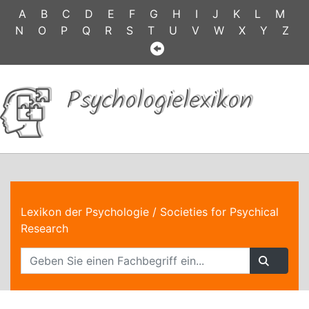
A
B
C
D
E
F
G
H
I
J
K
L
M
N
O
P
Q
R
S
T
U
V
W
X
Y
Z
Psychologielexikon
Lexikon der Psychologie
/ Societies for Psychical
Research