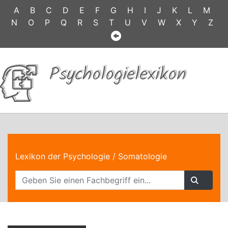
A
B
C
D
E
F
G
H
I
J
K
L
M
N
O
P
Q
R
S
T
U
V
W
X
Y
Z
Psychologielexikon
Lexikon der Psychologie
/ Somatologie