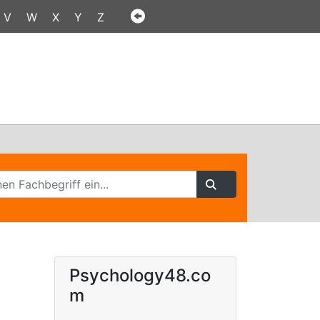
V
W
X
Y
Z
Psychology48.co
m