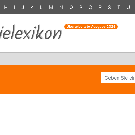
H
I
J
K
L
M
N
O
P
Q
R
S
T
U
ielexikon
Überarbeitete Ausgabe
2026