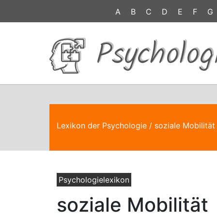
A
B
C
D
E
F
G
Psycholog
Lexikon der Psychologie
/ soziale Mobilität
Psychologielexikon
soziale Mobilität