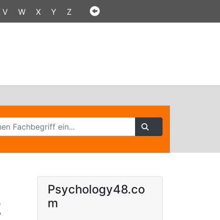
V
W
X
Y
Z
Psychology48.co
2
m