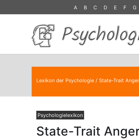
A
B
C
D
E
F
G
Psycholog
Lexikon der Psychologie
/ State-Trait Ange
Psychologielexikon
State-Trait Ange