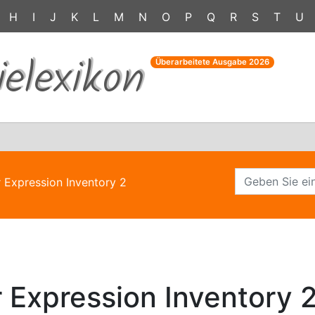
H
I
J
K
L
M
N
O
P
Q
R
S
T
U
ielexikon
Überarbeitete Ausgabe
2026
r Expression Inventory 2
r Expression Inventory 