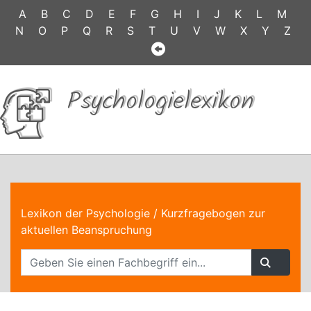
A
B
C
D
E
F
G
H
I
J
K
L
M
N
O
P
Q
R
S
T
U
V
W
X
Y
Z
Psychologielexikon
Lexikon der Psychologie
/ Kurzfragebogen zur
aktuellen Beanspruchung