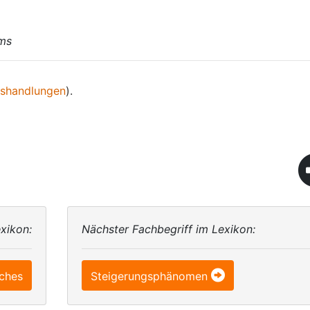
lms
lshandlungen
).
xikon:
Nächster Fachbegriff im Lexikon:
sches
Steigerungsphänomen