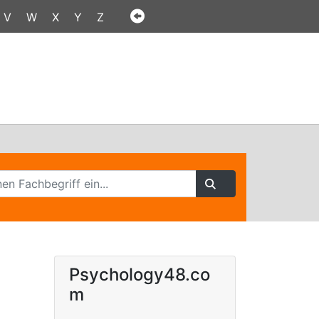
V
W
X
Y
Z
Psychology48.co
m