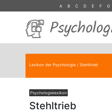
A
B
C
D
E
F
G
Psycholog
Lexikon der Psychologie
/ Stehltrieb
Psychologielexikon
Stehltrieb