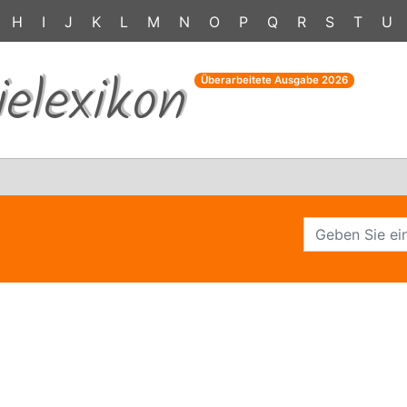
H
I
J
K
L
M
N
O
P
Q
R
S
T
U
ielexikon
Überarbeitete Ausgabe
2026