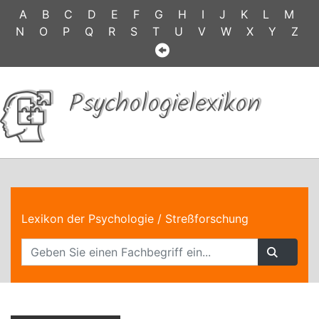
A
B
C
D
E
F
G
H
I
J
K
L
M
N
O
P
Q
R
S
T
U
V
W
X
Y
Z
Psychologielexikon
Lexikon der Psychologie
/ Streßforschung