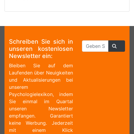
Schreiben Sie sich in
unseren kostenlosen
Newsletter ein:
Bleiben Sie auf dem
Laufenden über Neuigkeiten
und Aktualisierungen bei
unserem
Psychologielexikon, indem
Sie einmal im Quartal
unseren Newsletter
empfangen. Garantiert
keine Werbung. Jederzeit
mit einem Klick