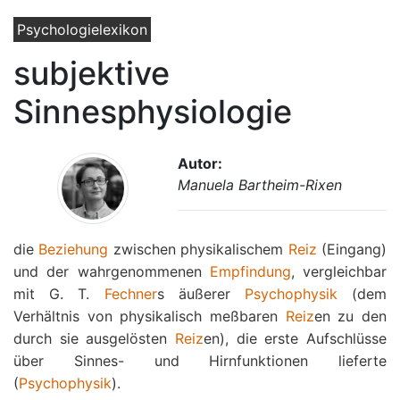
Psychologielexikon
subjektive
Sinnesphysiologie
Autor:
Manuela Bartheim-Rixen
die
Beziehung
zwischen physikalischem
Reiz
(Eingang)
und der wahrgenommenen
Empfindung
, vergleichbar
mit G. T.
Fechner
s äußerer
Psychophysik
(dem
Verhältnis von physikalisch meßbaren
Reiz
en zu den
durch sie ausgelösten
Reiz
en), die erste Aufschlüsse
über Sinnes- und Hirnfunktionen lieferte
(
Psychophysik
).