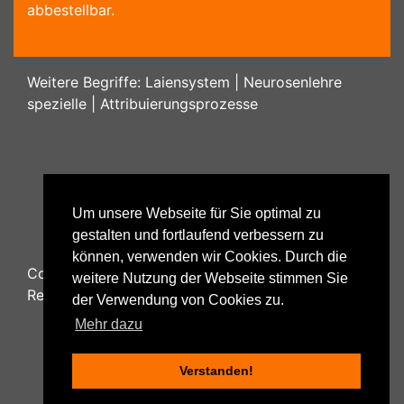
abbestellbar.
Weitere Begriffe:
Laiensystem
|
Neurosenlehre
spezielle
|
Attribuierungsprozesse
Um unsere Webseite für Sie optimal zu
gestalten und fortlaufend verbessern zu
können, verwenden wir Cookies. Durch die
Copyright ©
2026
Psychology48.com - All Rights
weitere Nutzung der Webseite stimmen Sie
Reserved.
der Verwendung von Cookies zu.
Mehr dazu
Verstanden!
Datenschutzhinweise
|
Impressum
|
Nutzungsbestimmungen