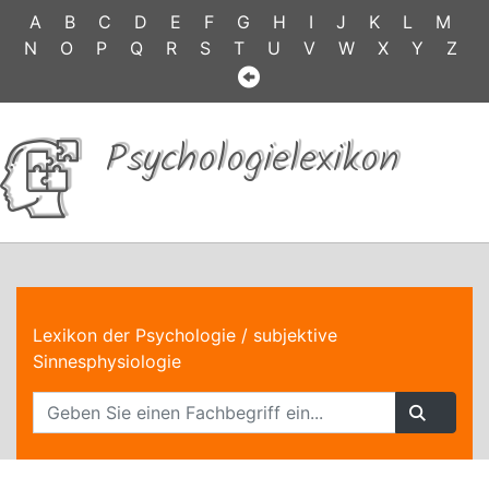
A
B
C
D
E
F
G
H
I
J
K
L
M
N
O
P
Q
R
S
T
U
V
W
X
Y
Z
Psychologielexikon
Lexikon der Psychologie
/ subjektive
Sinnesphysiologie