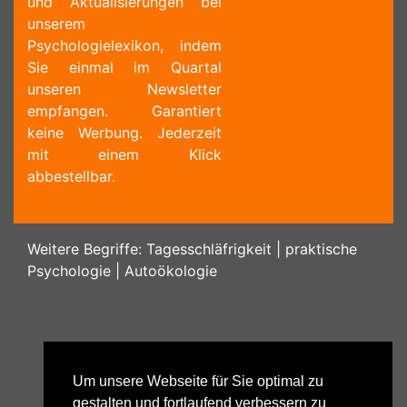
und Aktualisierungen bei
unserem
Psychologielexikon, indem
Sie einmal im Quartal
unseren Newsletter
empfangen. Garantiert
keine Werbung. Jederzeit
mit einem Klick
abbestellbar.
Weitere Begriffe:
Tagesschläfrigkeit
|
praktische
Psychologie
|
Autoökologie
Um unsere Webseite für Sie optimal zu
gestalten und fortlaufend verbessern zu