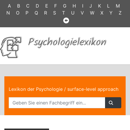
A
B
C
D
E
F
G
H
I
J
K
L
M
N
O
P
Q
R
S
T
U
V
W
X
Y
Z
Psychologielexikon
Lexikon der Psychologie
/ surface-level approach