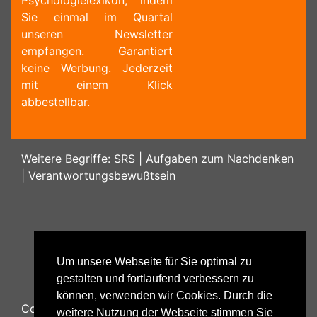
Psychologielexikon, indem
Sie einmal im Quartal
unseren Newsletter
empfangen. Garantiert
keine Werbung. Jederzeit
mit einem Klick
abbestellbar.
Weitere Begriffe:
SRS
|
Aufgaben zum Nachdenken
|
Verantwortungsbewußtsein
Um unsere Webseite für Sie optimal zu
gestalten und fortlaufend verbessern zu
können, verwenden wir Cookies. Durch die
Copyright ©
2026
Psychology48.com - All Rights
weitere Nutzung der Webseite stimmen Sie