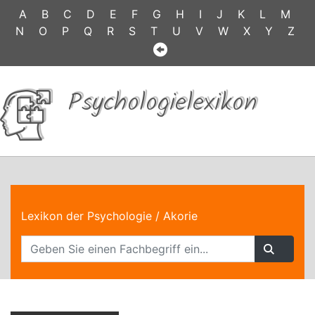
A
B
C
D
E
F
G
H
I
J
K
L
M
N
O
P
Q
R
S
T
U
V
W
X
Y
Z
Psychologielexikon
Lexikon der Psychologie
/ Akorie