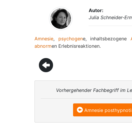
Autor:
Julia Schneider-Er
Amnesie
,
psychogen
e, inhaltsbezogene
abnorm
en Erlebnisreaktionen.
Vorhergehender Fachbegriff im Le
Amnesie posthypnoti