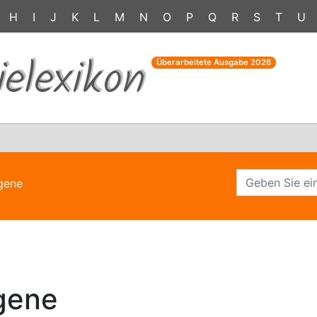
H
I
J
K
L
M
N
O
P
Q
R
S
T
U
ielexikon
Überarbeitete Ausgabe
2026
gene
gene