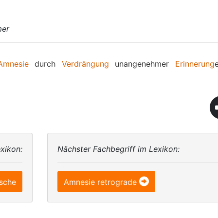
mer
Amnesie
durch
Verdrängung
unangenehmer
Erinnerung
xikon:
Nächster Fachbegriff im Lexikon:
sche
Amnesie retrograde