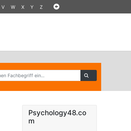
V
W
X
Y
Z
Psychology48.co
m