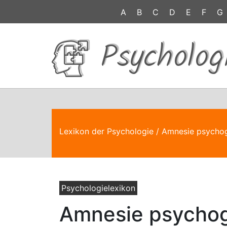
A
B
C
D
E
F
G
Psycholog
Lexikon der Psychologie
/ Amnesie psycho
Psychologielexikon
Amnesie psycho