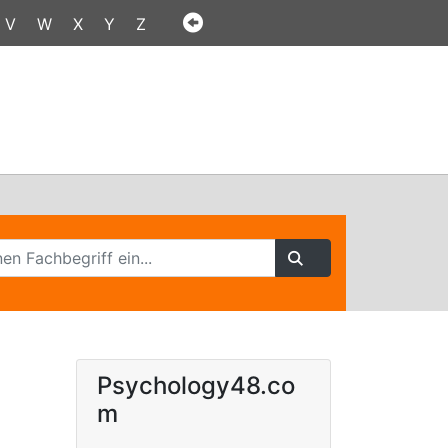
V
W
X
Y
Z
Psychology48.co
m