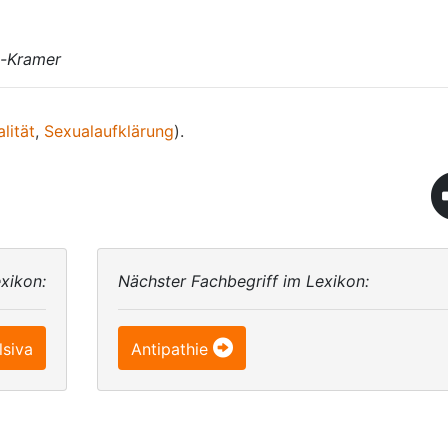
n-Kramer
lität
,
Sexualaufklärung
).
xikon:
Nächster Fachbegriff im Lexikon:
lsiva
Antipathie