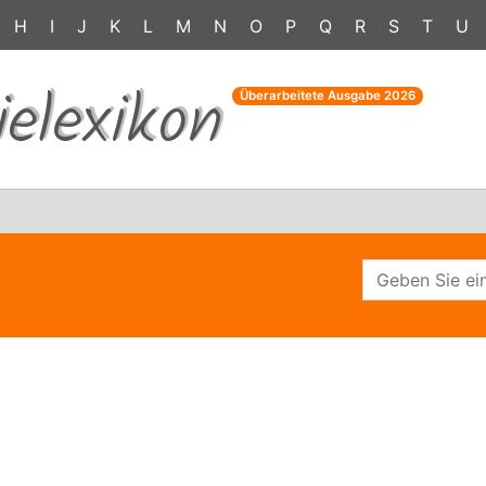
H
I
J
K
L
M
N
O
P
Q
R
S
T
U
ielexikon
Überarbeitete Ausgabe
2026