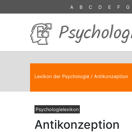
A
B
C
D
E
F
G
Psycholog
Lexikon der Psychologie
/ Antikonzeption
Psychologielexikon
Antikonzeption