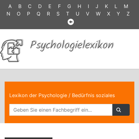
A
B
C
D
E
F
G
H
I
J
K
L
M
N
O
P
Q
R
S
T
U
V
W
X
Y
Z
Psychologielexikon
Lexikon der Psychologie
/ Bedürfnis soziales