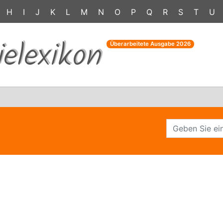
H
I
J
K
L
M
N
O
P
Q
R
S
T
U
ielexikon
Überarbeitete Ausgabe
2026