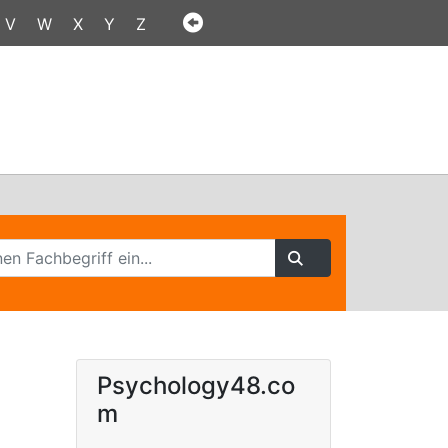
V
W
X
Y
Z
Psychology48.co
m