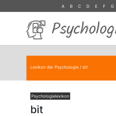
A
B
C
D
E
F
G
Psycholog
Lexikon der Psychologie
/ bit
Psychologielexikon
bit